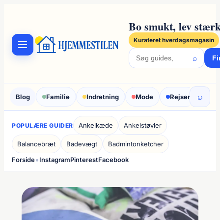
Spring
til
Bo smukt, lev stærk
indhold
Kurateret hverdagsmagasin
⌕
Fi
⌕
Blog
Familie
Indretning
Mode
Rejser
Sun
Ankelkæde
Ankelstøvler
POPULÆRE GUIDER
Balancebræt
Badevægt
Badmintonketcher
•
Forside
Instagram
Pinterest
Facebook