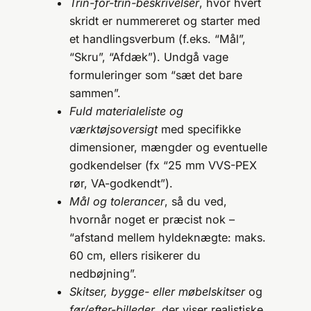
Trin-for-trin-beskrivelser
, hvor hvert
skridt er nummereret og starter med
et handlingsverbum (f.eks. “Mål”,
“Skru”, “Afdæk”). Undgå vage
formuleringer som “sæt det bare
sammen”.
Fuld materialeliste og
værktøjsoversigt
med specifikke
dimensioner, mængder og eventuelle
godkendelser (fx “25 mm VVS-PEX
rør, VA-godkendt”).
Mål og tolerancer
, så du ved,
hvornår noget er præcist nok –
“afstand mellem hyldeknægte: maks.
60 cm, ellers risikerer du
nedbøjning”.
Skitser, bygge- eller møbelskitser
og
før/efter-billeder
, der viser realistiske