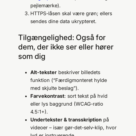
pejlemærke).
HTTPS-låsen skal være grøn; ellers
sendes dine data ukrypteret.
Tilgængelighed: Også for
dem, der ikke ser eller hører
som dig
Alt-tekster
beskriver billedets
funktion (“Færdigmonteret hylde
med skjulte beslag”).
Farvekontrast
: sort tekst på hvid
eller lys baggrund (WCAG-ratio
4.5:1+).
Undertekster & transskription
på
videoer – især gør-det-selv-klip, hvor
lyd er instruerende.