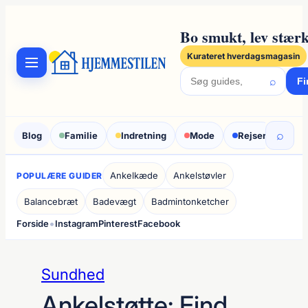
Spring
til
Bo smukt, lev stærk
indhold
Kurateret hverdagsmagasin
⌕
Fi
⌕
Blog
Familie
Indretning
Mode
Rejser
Sun
Ankelkæde
Ankelstøvler
POPULÆRE GUIDER
Balancebræt
Badevægt
Badmintonketcher
•
Forside
Instagram
Pinterest
Facebook
Sundhed
Ankelstøtte: Find