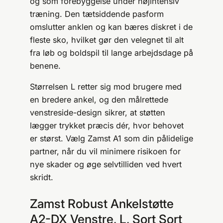
og som forebyggelse under højintensiv
træning. Den tætsiddende pasform
omslutter anklen og kan bæres diskret i de
fleste sko, hvilket gør den velegnet til alt
fra løb og boldspil til lange arbejdsdage på
benene.
Størrelsen L retter sig mod brugere med
en bredere ankel, og den målrettede
venstreside-design sikrer, at støtten
lægger trykket præcis dér, hvor behovet
er størst. Vælg Zamst A1 som din pålidelige
partner, når du vil minimere risikoen for
nye skader og øge selvtilliden ved hvert
skridt.
Zamst Robust Ankelstøtte
A2-DX Venstre, L, Sort Sort