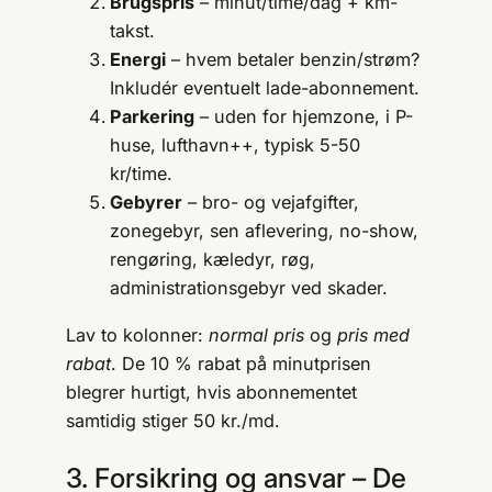
Brugspris
– minut/time/dag + km-
takst.
Energi
– hvem betaler benzin/strøm?
Inkludér eventuelt lade-abonnement.
Parkering
– uden for hjemzone, i P-
huse, lufthavn++, typisk 5-50
kr/time.
Gebyrer
– bro- og vejafgifter,
zonegebyr, sen aflevering, no-show,
rengøring, kæledyr, røg,
administrationsgebyr ved skader.
Lav to kolonner:
normal pris
og
pris med
rabat
. De 10 % rabat på minutprisen
blegrer hurtigt, hvis abonnementet
samtidig stiger 50 kr./md.
3. Forsikring og ansvar – De