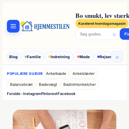
Spring
til
Bo smukt, lev stærk
indhold
Kurateret hverdagsmagasin
⌕
Fi
⌕
Blog
Familie
Indretning
Mode
Rejser
Sun
Ankelkæde
Ankelstøvler
POPULÆRE GUIDER
Balancebræt
Badevægt
Badmintonketcher
•
Forside
Instagram
Pinterest
Facebook