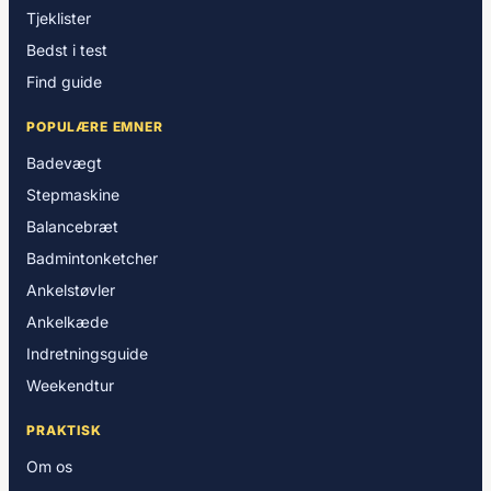
Tjeklister
Bedst i test
Find guide
POPULÆRE EMNER
Badevægt
Stepmaskine
Balancebræt
Badmintonketcher
Ankelstøvler
Ankelkæde
Indretningsguide
Weekendtur
PRAKTISK
Om os