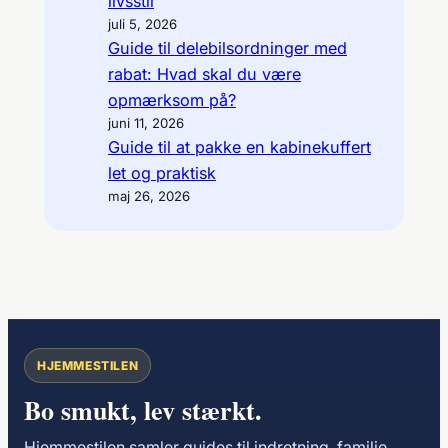
livsstil
juli 5, 2026
Guide til delebilsordninger med
rabat: Hvad skal du være
opmærksom på?
juni 11, 2026
Guide til at pakke en kabinekuffert
let og praktisk
maj 26, 2026
HJEMMESTILEN
Bo smukt, lev stærkt.
Hjemmestilen samler guides til indretning, familie,