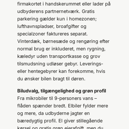
firmakortet i handskerummet eller lader på
udbyderens partnernetværk. Gratis
parkering gælder kun i homezonen;
lufthavnspladser, broafgifter og
specialzoner faktureres separat.
Vinterdæk, børnesæde og rengøring efter
normal brug er inkluderet, men rygning,
kæledyr uden transportkasse og grov
tilsmudsning udløser gebyr. Leverings-
eller hentegebyrer kan forekomme, hvis
du ønsker bilen bragt til døren.
Biludvalg, tilgængelighed og grøn profil
Fra mikrobiler til 9-personers vans –
flåden spænder bredt. Elbiler fylder mere
og mere, da udbyderne jagter en
bæredygtig profil. El giver stillegående
kørsel og gratis grøn ejerafgift, men du