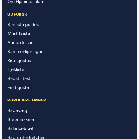
Om Hjemmestilen
UDFORSK
Seneste guides
Mest læste
Anmeldelser
Sammenligninger
Købsguides
Tjeklister
Bedst i test
Find guide
POPULÆRE EMNER
Badevægt
Stepmaskine
Balancebræt
Badmintonketcher