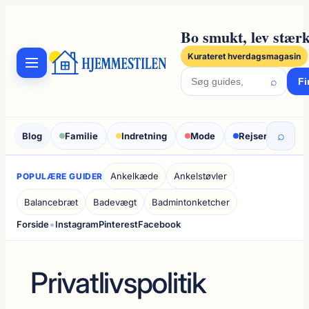
Spring
til
Bo smukt, lev stærk
indhold
Kurateret hverdagsmagasin
⌕
Fi
⌕
Blog
Familie
Indretning
Mode
Rejser
Sun
Ankelkæde
Ankelstøvler
POPULÆRE GUIDER
Balancebræt
Badevægt
Badmintonketcher
•
Forside
Instagram
Pinterest
Facebook
Privatlivspolitik