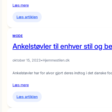
Læs mere
:
Læs artiklen
Ankelsokker
der
bliver
MODE
siddende
Ankelstøvler til enhver stil og b
–
find
dine
oktober 15, 2023
•
Hjemmestilen.dk
nye
favoritter
Ankelstøvler har for alvor gjort deres indtog i det danske f
Læs mere
:
Læs artiklen
Ankelstøvler
til