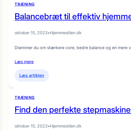
enhver
TRÆNING
stil
Balancebræt til effektiv hjemm
og
behov
oktober 15, 2023
•
Hjemmestilen.dk
Drømmer du om stærkere core, bedre balance og en mere va
Læs mere
:
Læs artiklen
Balancebræt
til
effektiv
TRÆNING
hjemmetræning
Find den perfekte stepmaskine
oktober 15, 2023
•
Hjemmestilen.dk