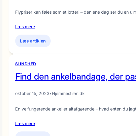
Flypriser kan føles som et lotteri – den ene dag ser du en 
Læs mere
:
Læs artiklen
Billige
flybilletter:
9
SUNDHED
hacks
Find den ankelbandage, der pass
rejseeksperter
sværger
til
oktober 15, 2023
•
Hjemmestilen.dk
En velfungerende ankel er altafgørende – hvad enten du jagte
Læs mere