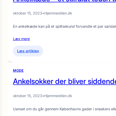
hurtig
genoptræning
oktober 15, 2023
•
Hjemmestilen.dk
En ankelkæde kan på et splitsekund forvandle et par sandaler
Læs mere
:
Læs artiklen
Ankelkæde
–
et
MODE
stilfuldt
Ankelsokker der bliver siddende 
touch
til
hverdag
oktober 15, 2023
•
Hjemmestilen.dk
og
fest
Uanset om du går gennem Københavns gader i sneakers eller p