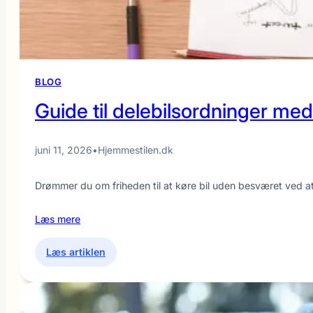
bolig
og
livsstil
BLOG
Guide til delebilsordninger m
juni 11, 2026
•
Hjemmestilen.dk
Drømmer du om friheden til at køre bil uden besværet ved a
Læs mere
:
Læs artiklen
Guide
til
delebilsordninger
med