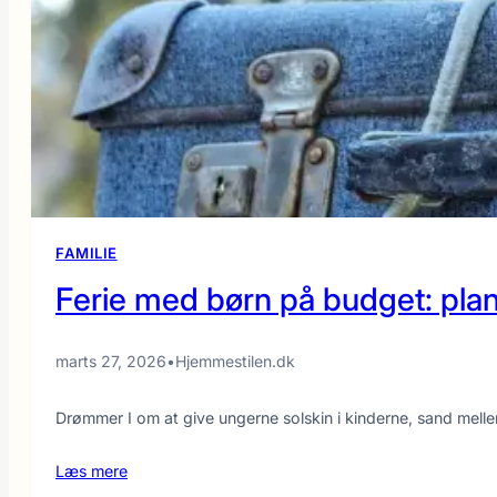
rabat:
Hvad
skal
du
være
opmærksom
på?
FAMILIE
Ferie med børn på budget: plan
marts 27, 2026
•
Hjemmestilen.dk
Drømmer I om at give ungerne solskin i kinderne, sand mel
Læs mere