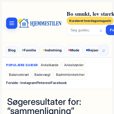
Spring
til
Bo smukt, lev stærk
indhold
Kurateret hverdagsmagasin
⌕
Fi
⌕
Blog
Familie
Indretning
Mode
Rejser
Sun
Ankelkæde
Ankelstøvler
POPULÆRE GUIDER
Balancebræt
Badevægt
Badmintonketcher
•
Forside
Instagram
Pinterest
Facebook
Søgeresultater for:
“sammenligning”