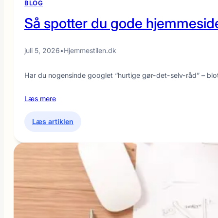
BLOG
Så spotter du gode hjemmesider 
juli 5, 2026
•
Hjemmestilen.dk
Har du nogensinde googlet “hurtige gør-det-selv-råd” – blo
Læs mere
:
Læs artiklen
Så
spotter
du
gode
hjemmesider
med
brugbare
tips
til