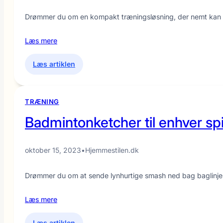
Drømmer du om en kompakt træningsløsning, der nemt kan gl
Læs mere
:
Læs artiklen
Find
den
perfekte
TRÆNING
stepmaskine
Badmintonketcher til enhver spil
til
din
hjemmetræning
oktober 15, 2023
•
Hjemmestilen.dk
Drømmer du om at sende lynhurtige smash ned bag baglinjen 
Læs mere
:
Læs artiklen