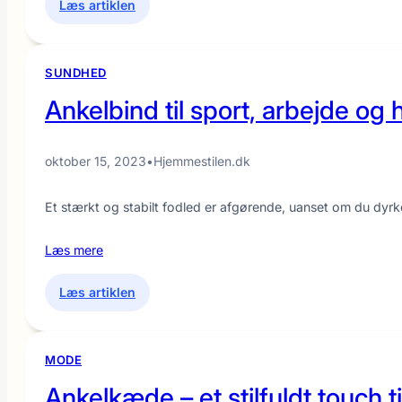
:
Læs artiklen
Find
den
ankelbandage,
SUNDHED
der
Ankelbind til sport, arbejde og
passer
til
dit
oktober 15, 2023
•
Hjemmestilen.dk
behov
Et stærkt og stabilt fodled er afgørende, uanset om du dyrker
Læs mere
:
Læs artiklen
Ankelbind
til
sport,
MODE
arbejde
Ankelkæde – et stilfuldt touch t
og