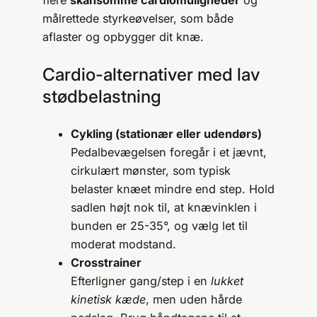
flere
skånsomme cardiomuligheder
og
målrettede styrkeøvelser, som både
aflaster og opbygger dit knæ.
Cardio-alternativer med lav
stød­belastning
Cykling (stationær eller udendørs)
Pedalbevægelsen foregår i et jævnt,
cirkulært mønster, som typisk
belaster knæet mindre end step. Hold
sadlen højt nok til, at knævinklen i
bunden er 25-35°, og vælg let til
moderat modstand.
Crosstrainer
Efterligner gang/step i en
lukket
kinetisk kæde
, men uden hårde