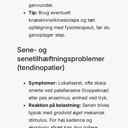
genvundet.
Tip:
Brug eventuelt
knæskinne/kinesiotape og tæt
opfølgning med fysioterapeut, før du
genoptager step.
Sene- og
senetilhæftningsproblemer
(tendinopatier)
Symptomer:
Lokaliseret, ofte skarp
smerte ved patellarsene (hoppeknæ)
eller pes anserinus; ømhed ved tryk.
Reaktion på belastning:
Senen trives
typisk med
gradvist øget
mekanisk
stimulus. For høj kadence og
eksplosiv afsæt kan dog irritere.