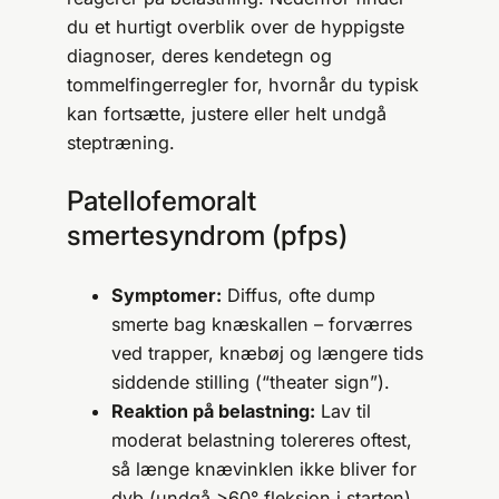
du et hurtigt overblik over de hyppigste
diagnoser, deres kendetegn og
tommelfingerregler for, hvornår du typisk
kan fortsætte, justere eller helt undgå
steptræning.
Patellofemoralt
smertesyndrom (pfps)
Symptomer:
Diffus, ofte dump
smerte bag knæskallen – forværres
ved trapper, knæbøj og længere tids
siddende stilling (“theater sign”).
Reaktion på belastning:
Lav til
moderat belastning tolereres oftest,
så længe knævinklen ikke bliver for
dyb (undgå >60° fleksion i starten).