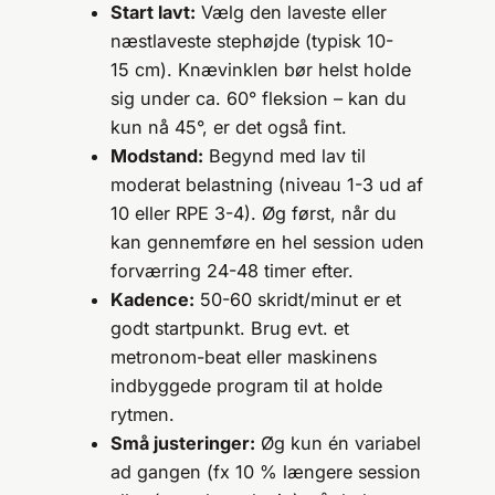
Start lavt:
Vælg den laveste eller
næstlaveste stephøjde (typisk 10-
15 cm). Knævinklen bør helst holde
sig under ca. 60° fleksion – kan du
kun nå 45°, er det også fint.
Modstand:
Begynd med lav til
moderat belastning (niveau 1-3 ud af
10 eller RPE 3-4). Øg først, når du
kan gennemføre en hel session uden
forværring 24-48 timer efter.
Kadence:
50-60 skridt/minut er et
godt startpunkt. Brug evt. et
metronom-beat eller maskinens
indbyggede program til at holde
rytmen.
Små justeringer:
Øg kun én variabel
ad gangen (fx 10 % længere session