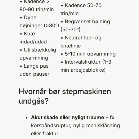
• Kadence >
• Kadence 50-70
80-90 trin/min
trin/min
• Dybe
• Begrænset bøjning
bøjninger (>80°)
(50-70°)
• Knæ
• Neutral fod- og
indad/udad
knælinje
• Utilstrækkelig
• 5-10 min opvarmning
opvarmning
• Intervalstruktur (1-3
• Lange pas
min arbejdsblokke)
uden pauser
Hvornår bør stepmaskinen
undgås?
Akut skade eller nyligt traume
– fx
korsbåndsruptur, nylig menisklåsning
eller fraktur.