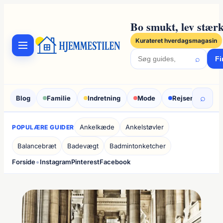
Spring
til
Bo smukt, lev stærk
indhold
Kurateret hverdagsmagasin
⌕
Fi
⌕
Blog
Familie
Indretning
Mode
Rejser
Sun
Ankelkæde
Ankelstøvler
POPULÆRE GUIDER
Balancebræt
Badevægt
Badmintonketcher
•
Forside
Instagram
Pinterest
Facebook