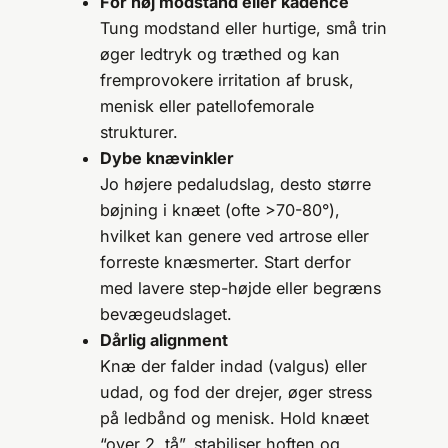
For høj modstand eller kadence
Tung modstand eller hurtige, små trin
øger ledtryk og træthed og kan
fremprovokere irritation af brusk,
menisk eller patellofemorale
strukturer.
Dybe knævinkler
Jo højere pedaludslag, desto større
bøjning i knæet (ofte >70-80°),
hvilket kan genere ved artrose eller
forreste knæsmerter. Start derfor
med lavere step-højde eller begræns
bevægeudslaget.
Dårlig alignment
Knæ der falder indad (valgus) eller
udad, og fod der drejer, øger stress
på ledbånd og menisk. Hold knæet
“over 2. tå”, stabiliser hoften og