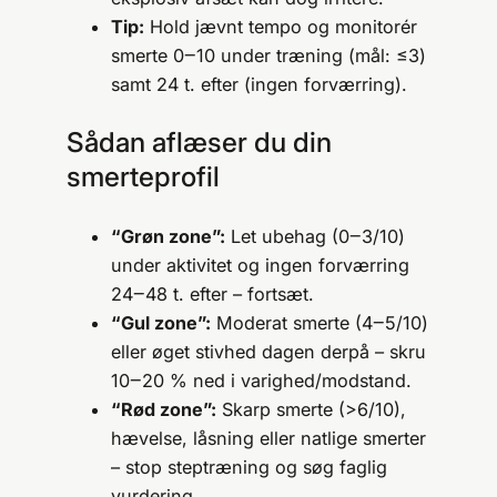
Tip:
Hold jævnt tempo og monitorér
smerte 0‒10 under træning (mål: ≤3)
samt 24 t. efter (ingen forværring).
Sådan aflæser du din
smerteprofil
“Grøn zone”:
Let ubehag (0‒3/10)
under aktivitet og ingen forværring
24‒48 t. efter – fortsæt.
“Gul zone”:
Moderat smerte (4‒5/10)
eller øget stivhed dagen derpå – skru
10‒20 % ned i varighed/modstand.
“Rød zone”:
Skarp smerte (>6/10),
hævelse, låsning eller natlige smerter
– stop steptræning og søg faglig
vurdering.