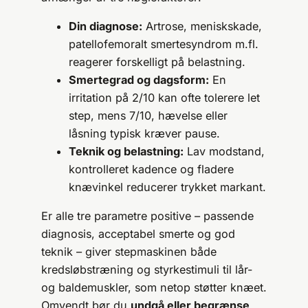
Din diagnose:
Artrose, menisk­skade,
patellofemoralt smertesyndrom m.fl.
reagerer forskelligt på belastning.
Smertegrad og dagsform:
En
irritation på 2/10 kan ofte tolerere let
step, mens 7/10, hævelse eller
låsning typisk kræver pause.
Teknik og belastning:
Lav modstand,
kontrolleret kadence og fladere
knævinkel reducerer trykket markant.
Er alle tre parametre positive – passende
diagnosis, acceptabel smerte og god
teknik – giver stepmaskinen både
kredsløbs­træning og styrkestimuli til lår-
og baldemuskler, som netop støtter knæet.
Omvendt bør du
undgå eller begrænse